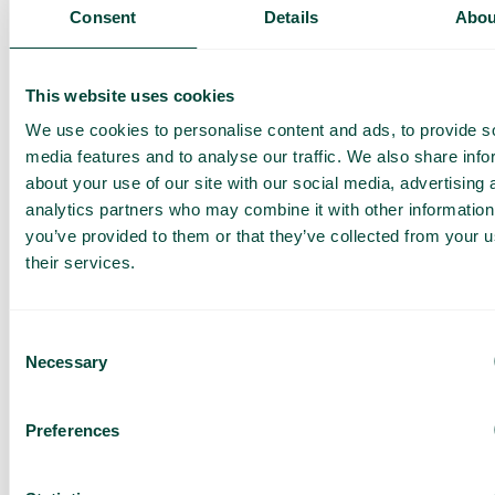
Présentation de nos
Consent
Details
Abou
services
Offre adaptée à votre
entreprise
This website uses cookies
Explorez les cas
We use cookies to personalise content and ads, to provide s
d’utilisation pour votre
media features and to analyse our traffic. We also share info
équipe
about your use of our site with our social media, advertising 
analytics partners who may combine it with other information
Sur base de 430 avis
you’ve provided to them or that they’ve collected from your u
J’ai lu la
Politique de
their services.
confidentialité de Telavox
et
j’accepte ses conditions.
J’accepte de recevoir des
offres et des actualités de
Consent
Telavox.
Necessary
Selection
Envoyer
Preferences