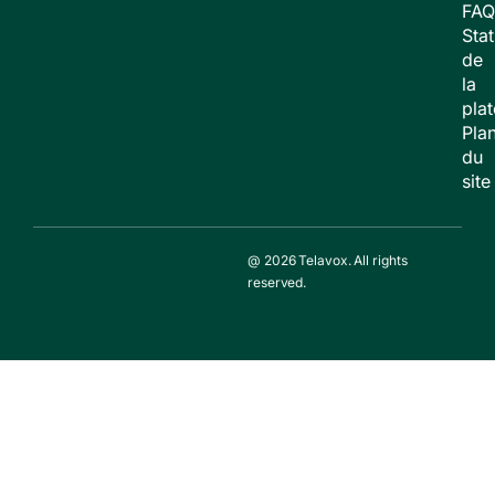
FAQ
Stat
de
la
pla
Pla
du
site
@ 2026 Telavox. All rights
reserved.