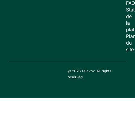
FAQ
Stat
de
la
pla
Pla
du
site
@ 2026 Telavox. All rights
reserved.