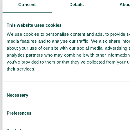
Présentation de nos
Consent
Details
Abou
services
Offre adaptée à votre
entreprise
This website uses cookies
Explorez les cas
We use cookies to personalise content and ads, to provide s
d’utilisation pour votre
media features and to analyse our traffic. We also share info
équipe
about your use of our site with our social media, advertising 
analytics partners who may combine it with other information
Sur base de 430 avis
you’ve provided to them or that they’ve collected from your u
J’ai lu la
Politique de
their services.
confidentialité de Telavox
et
j’accepte ses conditions.
J’accepte de recevoir des
offres et des actualités de
Consent
Telavox.
Necessary
Selection
Envoyer
Preferences