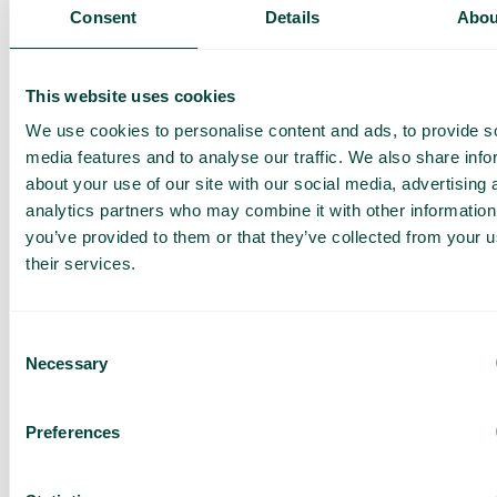
Présentation de nos
Consent
Details
Abou
services
Offre adaptée à votre
entreprise
This website uses cookies
Explorez les cas
We use cookies to personalise content and ads, to provide s
d’utilisation pour votre
media features and to analyse our traffic. We also share info
équipe
about your use of our site with our social media, advertising 
analytics partners who may combine it with other information
Sur base de 430 avis
you’ve provided to them or that they’ve collected from your u
J’ai lu la
Politique de
their services.
confidentialité de Telavox
et
j’accepte ses conditions.
J’accepte de recevoir des
offres et des actualités de
Consent
Telavox.
Necessary
Selection
Envoyer
Preferences