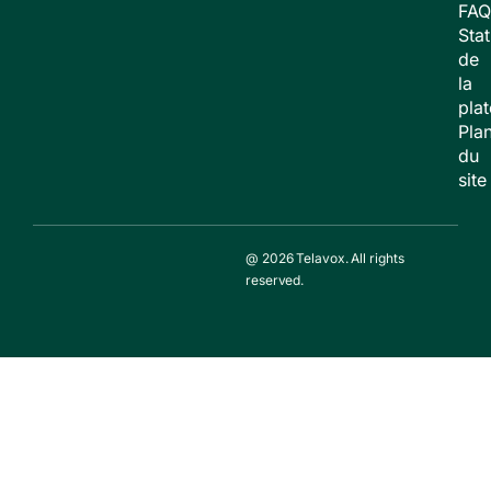
FAQ
Stat
de
la
pla
Pla
du
site
@ 2026 Telavox. All rights
reserved.