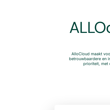
ALLOc
AlloCloud maakt voo
betrouwbaardere en in
prioriteit, me