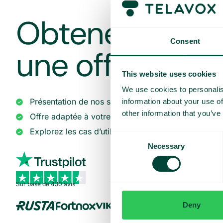
Obtenez une d
Consent
une offre sur 
This website uses cookies
We use cookies to personalis
Présentation de nos services
information about your use of
other information that you’ve
Offre adaptée à votre entreprise
Explorez les cas d’utilisation pour votre équipe
Consent
Necessary
Selection
Sur base de 430 avis
Deny