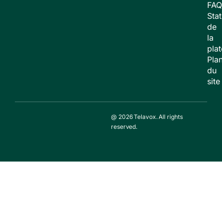
FAQ
Stat
de
la
pla
Pla
du
site
@ 2026 Telavox. All rights
reserved.