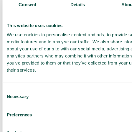
Présentation de nos
Consent
Details
Abou
services
Offre adaptée à votre
entreprise
This website uses cookies
Explorez les cas
We use cookies to personalise content and ads, to provide s
d’utilisation pour votre
media features and to analyse our traffic. We also share info
équipe
about your use of our site with our social media, advertising 
analytics partners who may combine it with other information
Sur base de 430 avis
you’ve provided to them or that they’ve collected from your u
J’ai lu la
Politique de
their services.
confidentialité de Telavox
et
j’accepte ses conditions.
J’accepte de recevoir des
offres et des actualités de
Consent
Telavox.
Necessary
Selection
Envoyer
Preferences