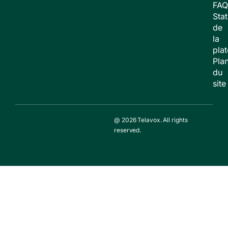
FAQ
Stat
de
la
pla
Pla
du
site
@ 2026 Telavox. All rights
reserved.