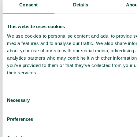
Présentation de nos
Consent
Details
Abou
services
Offre adaptée à votre
entreprise
This website uses cookies
Explorez les cas
We use cookies to personalise content and ads, to provide s
d’utilisation pour votre
media features and to analyse our traffic. We also share info
équipe
about your use of our site with our social media, advertising 
analytics partners who may combine it with other information
Sur base de 430 avis
you’ve provided to them or that they’ve collected from your u
J’ai lu la
Politique de
their services.
confidentialité de Telavox
et
j’accepte ses conditions.
J’accepte de recevoir des
offres et des actualités de
Consent
Telavox.
Necessary
Selection
Envoyer
Preferences