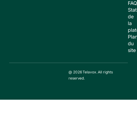
FAQ
Stat
de
la
pla
Pla
du
site
@ 2026 Telavox. All rights
reserved.