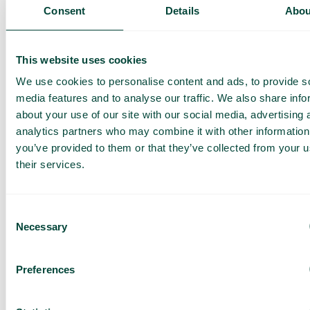
Présentation de nos
Consent
Details
Abou
services
Offre adaptée à votre
entreprise
This website uses cookies
Explorez les cas
We use cookies to personalise content and ads, to provide s
d’utilisation pour votre
media features and to analyse our traffic. We also share info
équipe
about your use of our site with our social media, advertising 
analytics partners who may combine it with other information
Sur base de 430 avis
you’ve provided to them or that they’ve collected from your u
J’ai lu la
Politique de
their services.
confidentialité de Telavox
et
j’accepte ses conditions.
J’accepte de recevoir des
offres et des actualités de
Consent
Telavox.
Necessary
Selection
Envoyer
Preferences