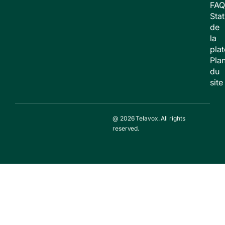
FAQ
Stat
de
la
pla
Pla
du
site
@ 2026 Telavox. All rights
reserved.