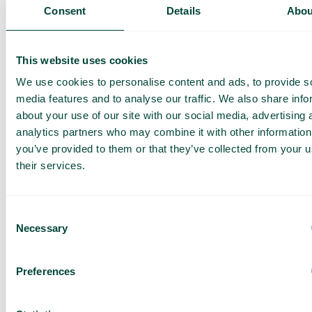
Présentation de nos
Consent
Details
Abou
services
Offre adaptée à votre
entreprise
This website uses cookies
Explorez les cas
We use cookies to personalise content and ads, to provide s
d’utilisation pour votre
media features and to analyse our traffic. We also share info
équipe
about your use of our site with our social media, advertising 
analytics partners who may combine it with other information
Sur base de 430 avis
you’ve provided to them or that they’ve collected from your u
J’ai lu la
Politique de
their services.
confidentialité de Telavox
et
j’accepte ses conditions.
J’accepte de recevoir des
offres et des actualités de
Consent
Telavox.
Necessary
Selection
Envoyer
Preferences