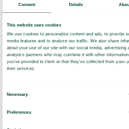
Présentation de nos
Consent
Details
Abou
services
Offre adaptée à votre
entreprise
This website uses cookies
Explorez les cas
We use cookies to personalise content and ads, to provide s
d’utilisation pour votre
media features and to analyse our traffic. We also share info
équipe
about your use of our site with our social media, advertising 
analytics partners who may combine it with other information
Sur base de 430 avis
you’ve provided to them or that they’ve collected from your u
J’ai lu la
Politique de
their services.
confidentialité de Telavox
et
j’accepte ses conditions.
J’accepte de recevoir des
offres et des actualités de
Consent
Telavox.
Necessary
Selection
Envoyer
Preferences