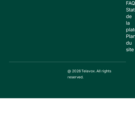
FAQ
Stat
de
la
pla
Pla
du
site
@ 2026 Telavox. All rights
reserved.