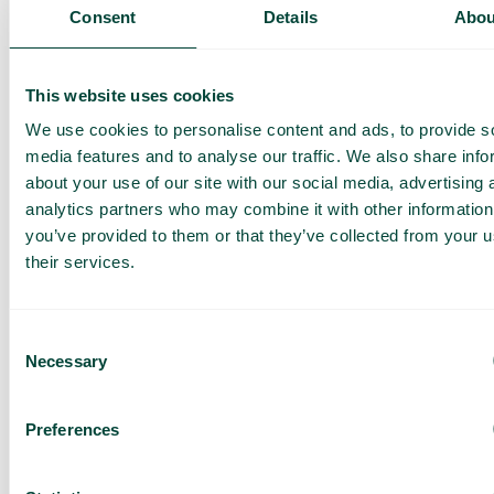
Présentation de nos
Consent
Details
Abou
services
Offre adaptée à votre
entreprise
This website uses cookies
Explorez les cas
We use cookies to personalise content and ads, to provide s
d’utilisation pour votre
media features and to analyse our traffic. We also share info
équipe
about your use of our site with our social media, advertising 
analytics partners who may combine it with other information
Sur base de 430 avis
you’ve provided to them or that they’ve collected from your u
J’ai lu la
Politique de
their services.
confidentialité de Telavox
et
j’accepte ses conditions.
J’accepte de recevoir des
offres et des actualités de
Consent
Telavox.
Necessary
Selection
Envoyer
Preferences