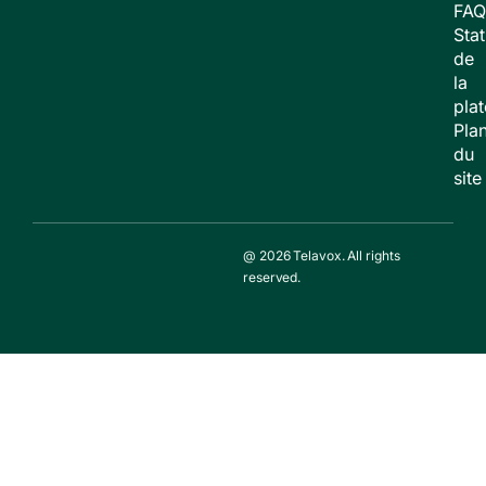
FAQ
Stat
de
la
pla
Pla
du
site
@ 2026 Telavox. All rights
reserved.