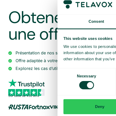
Obtenez une d
Consent
une offre sur 
This website uses cookies
We use cookies to personalis
Présentation de nos services
information about your use of
other information that you’ve
Offre adaptée à votre entreprise
Explorez les cas d’utilisation pour votre équipe
Consent
Necessary
Selection
Sur base de 430 avis
Deny