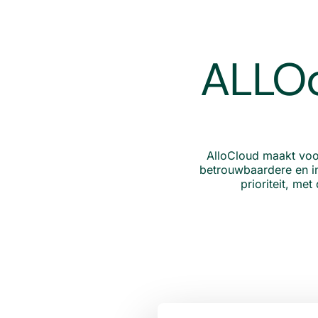
ALLOc
AlloCloud maakt voo
betrouwbaardere en in
prioriteit, me