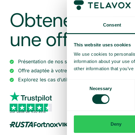
Obtenez une d
Consent
une offre sur 
This website uses cookies
We use cookies to personalis
Présentation de nos services
information about your use of
other information that you’ve
Offre adaptée à votre entreprise
Explorez les cas d’utilisation pour votre équipe
Consent
Necessary
Selection
Sur base de 430 avis
Deny