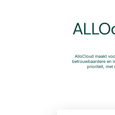
ALLOc
AlloCloud maakt voo
betrouwbaardere en in
prioriteit, me