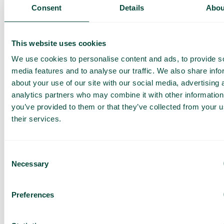
Présentation de nos
Consent
Details
Abou
services
Offre adaptée à votre
entreprise
This website uses cookies
Explorez les cas
We use cookies to personalise content and ads, to provide s
d’utilisation pour votre
media features and to analyse our traffic. We also share info
équipe
about your use of our site with our social media, advertising 
analytics partners who may combine it with other information
Sur base de 430 avis
you’ve provided to them or that they’ve collected from your u
J’ai lu la
Politique de
their services.
confidentialité de Telavox
et
j’accepte ses conditions.
J’accepte de recevoir des
offres et des actualités de
Consent
Telavox.
Necessary
Selection
Envoyer
Preferences