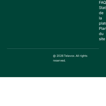
FAQ
Stat
de
la
pla
Pla
du
site
@ 2026 Telavox. All rights
reserved.